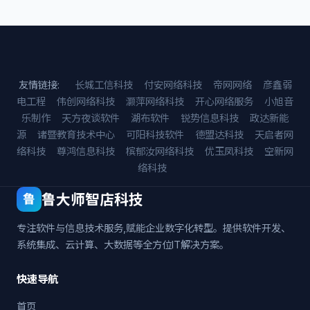
友情链接:
长城工信科技
付安网络科技
帝网网络
彦鑫弱
电工程
伟创网络科技
灏萍网络科技
开心网络服务
小旭音
乐制作
天方夜谈软件
湖布软件
锐势信息科技
政达新能
源
诸暨教育技术中心
可阳科技软件
德盟达科技
天启者网
络科技
尊鸿信息科技
槟郁汝网络科技
优玉凤科技
空新网
络科技
鲁大师智店科技
鲁
专注软件与信息技术服务,赋能企业数字化转型。提供软件开发、
系统集成、云计算、大数据等全方位IT解决方案。
快速导航
首页